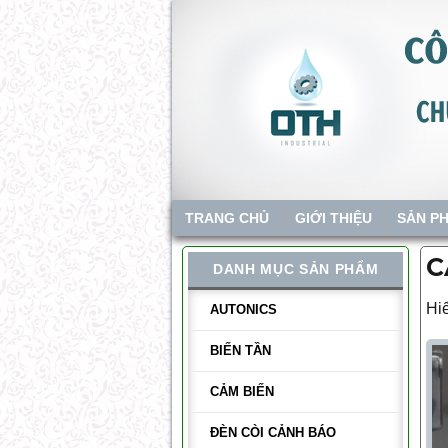
TRANG CHỦ
GIỚI THIỆU
SẢN P
C
DANH MỤC SẢN PHẨM
Hiể
AUTONICS
BIẾN TẦN
CẢM BIẾN
ĐÈN CÒI CẢNH BÁO