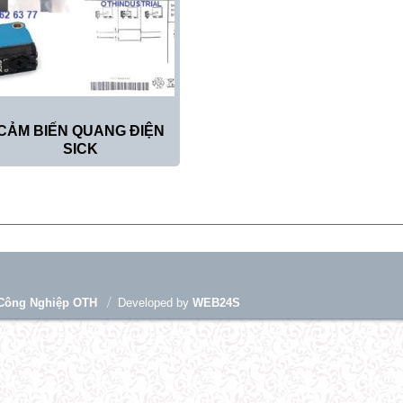
CẢM BIẾN QUANG ĐIỆN
SICK
Công Nghiệp OTH
Developed by
WEB24S