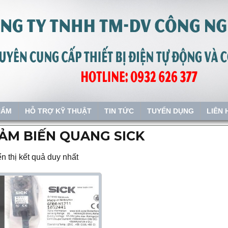
HẨM
HỖ TRỢ KỸ THUẬT
TIN TỨC
TUYỂN DỤNG
LIÊN 
ẢM BIẾN QUANG SICK
n thị kết quả duy nhất