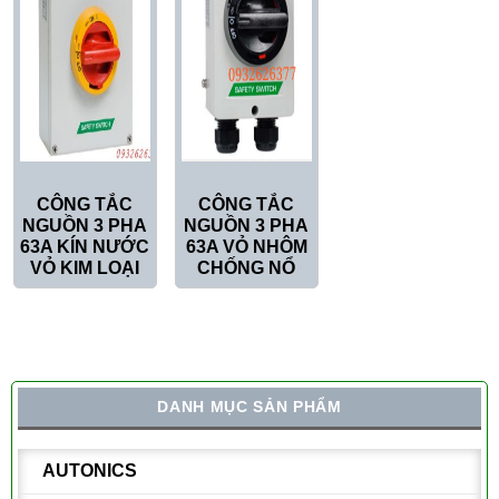
CÔNG TẮC
CÔNG TẮC
NGUỒN 3 PHA
NGUỒN 3 PHA
63A KÍN NƯỚC
63A VỎ NHÔM
VỎ KIM LOẠI
CHỐNG NỔ
DANH MỤC SẢN PHẨM
AUTONICS