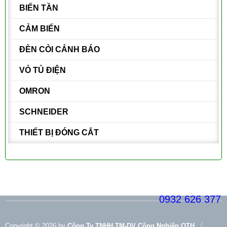
BIẾN TẦN
CẢM BIẾN
ĐÈN CÒI CẢNH BÁO
VỎ TỦ ĐIỆN
OMRON
SCHNEIDER
THIẾT BỊ ĐÓNG CẮT
0932 626 377
Copyright © 2026 by
Công Ty TNHH TM-DV Công Nghiệp OTH