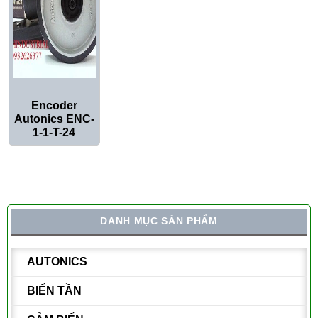
Encoder
Autonics ENC-
1-1-T-24
DANH MỤC SẢN PHẨM
AUTONICS
BIẾN TẦN